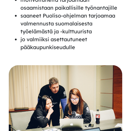
osaamistaan paikallisille työnantajille
saaneet
P
uoliso-ohjelman tarjoamaa
valmennusta suomalaisesta
työelämästä ja -kulttuurista
jo valmiiksi asettautuneet
pääkaupunkiseudulle