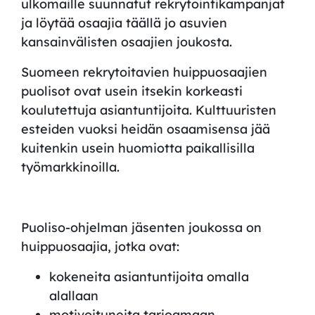
ulkomaille suunnatut rekrytointikampanjat
ja löytää osaajia täällä jo asuvien
kansainvälisten
osaajien
joukosta.
Suomeen rekrytoitavien huippuosaajien
puolisot ovat usein itsekin korkeasti
koulutettuja asiantuntijoita. Kulttuuristen
esteiden vuoksi heidän osaamisensa jää
kuitenkin usein huomiotta paikallisilla
työmarkkinoilla.
Puoliso-ohjelman jäsenten joukossa on
huippuosaajia, jotka ovat:
kokeneita asiantuntijoita omalla
alallaan
motivoituneita tarjoamaan