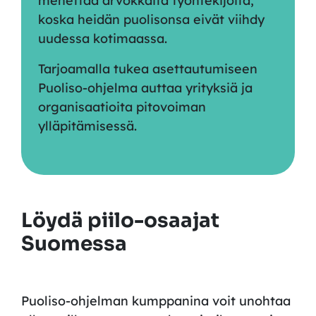
menettää arvokkaita työntekijöitä
,
koska heidän puolisonsa eivät viihdy
uudessa kotimaassa
.
Tarjoamalla tukea asettautumiseen
P
uoliso-ohjelma auttaa yrityksiä ja
organisaatioita
pitovoiman
ylläpitämisessä.
Löydä piilo-osaajat
Suomessa
Puoliso-ohjelman kumppanina voit unohtaa