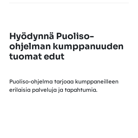
Hyödynnä
P
uoliso-
ohjelman kumppanuuden
tuom
at edut
Puoliso-ohjelma tarjoaa kumppaneilleen
erilaisia palveluja ja tapahtumia.
Puoliso-ohjelman työnantajakumppanina
:
saat
tukea
kansainvälisten
työntekijöiden
pitämiseen