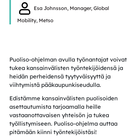
Esa Johnsson, Manager, Global
Mobility, Metso
Puoliso-ohjelman avulla työnantajat voivat
tukea
kansainvälis
ten
työntekij
öidensä
j
a
heidän perhe
id
ensä t
yytyväis
yyttä ja
viihtymistä
pääkaupunki
seudulla.
Edistämme
kansainvälis
ten
puoliso
id
en
asettautu
mista
t
arjoamalla
heille
vastaanottavaisen yhteisön ja tukea
työllistymiseen.
Puoliso-ohjelma auttaa
pitämään kiinni työntekijöistäsi!